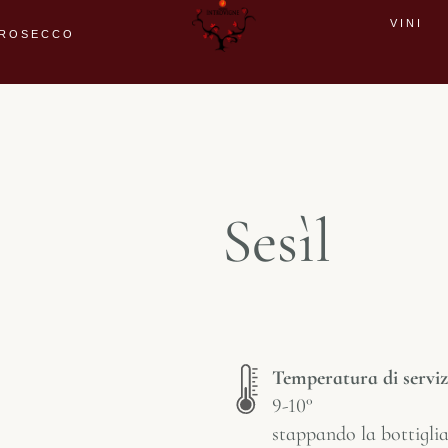
VINI
ROSECCO
Sesìl
Temperatura di serviz
9-10°
stappando la bottiglia