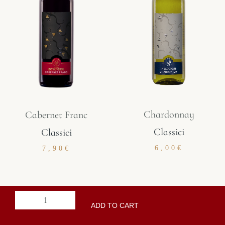
Chardonnay
Cabernet Franc
Classici
Classici
6,00
€
7,90
€
ADD TO CART