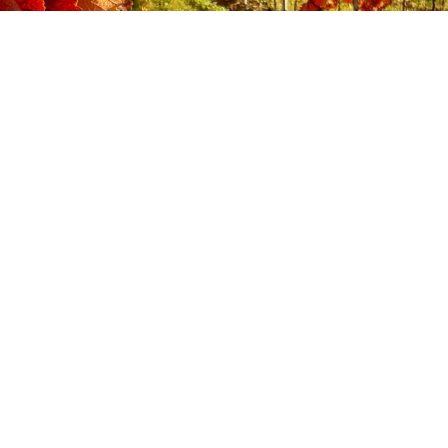
COOKIE POLICY
–
PRIVACY POLICY
–
TERMINI E
CONDIZIONI
–
SPEDIZIONI
Con il contributo di CCIAA di TV-BL